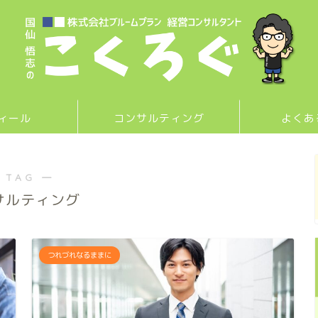
ィール
コンサルティング
よくあ
 TAG ―
サルティング
つれづれなるままに