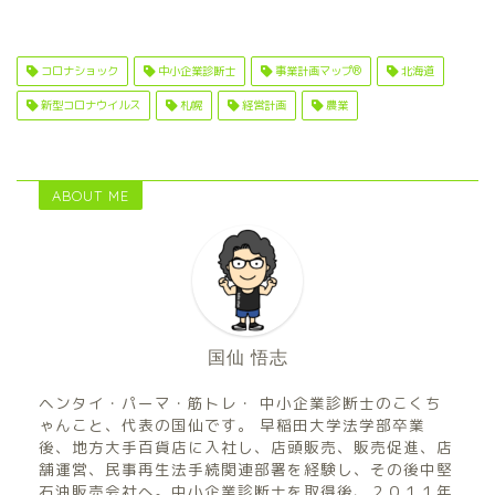
コロナショック
中小企業診断士
事業計画マップ®
北海道
新型コロナウイルス
札幌
経営計画
農業
ABOUT ME
国仙 悟志
ヘンタイ・パーマ・筋トレ・ 中小企業診断士のこくち
ゃんこと、代表の国仙です。 早稲田大学法学部卒業
後、地方大手百貨店に入社し、店頭販売、販売促進、店
舗運営、民事再生法手続関連部署を経験し、その後中堅
石油販売会社へ。中小企業診断士を取得後、２０１１年