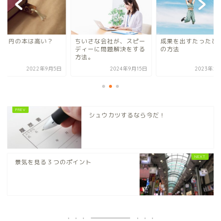
３０円の本は高い？
ちいさな会社が、スピー
成果を出すたったひ
ディーに問題解決をする
の方法
方法。
2022年9月5日
2024年9月15日
2023年2
シュウカツするなら今だ！
景気を見る３つのポイント