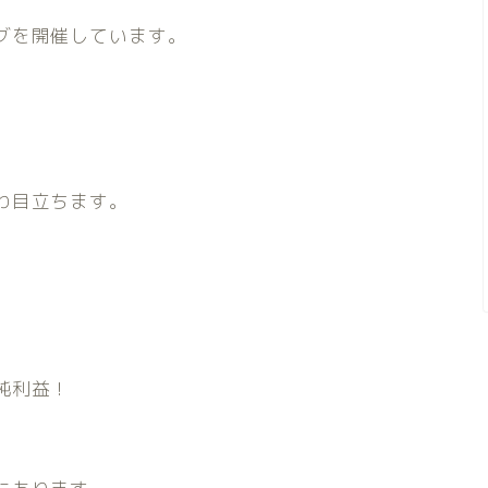
グを開催しています。
わ目立ちます。
純利益！