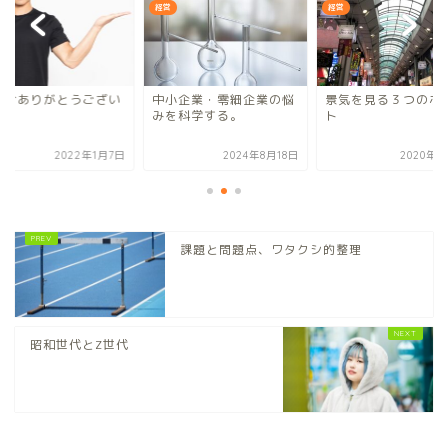
経営
経営
紹介ありがとうござい
中小企業・零細企業の悩
景気を見る３つのポ
す！
みを科学する。
ト
2022年1月7日
2024年8月18日
2020年7
課題と問題点、ワタクシ的整理
昭和世代とZ世代