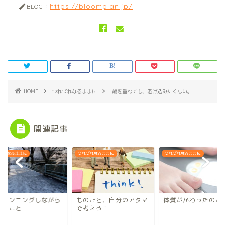
https://bloomplan.jp/
BLOG：
HOME
つれづれなるままに
歳を重ねても、老け込みたくない。
関連記事
づれなるままに
つれづれなるままに
つれづれなるままに
道ランニングしながら
ものごと、自分のアタマ
体質がかわったのか
えたこと
で考えろ！