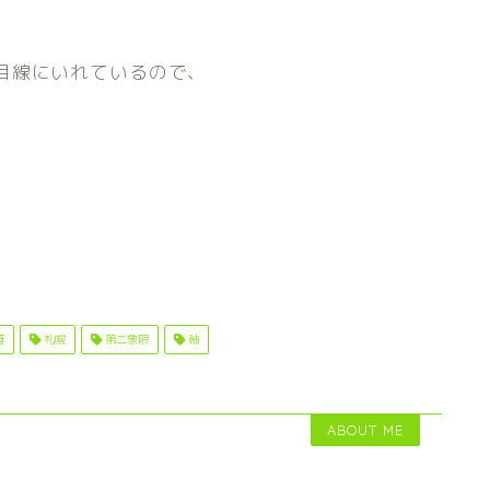
目線にいれているので、
。
道
札幌
第二象限
軸
ABOUT ME