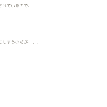
されているので、
てしまうのだが、、、
。
、