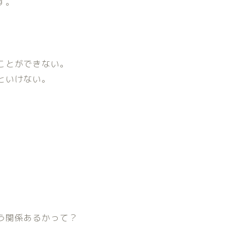
す。
ことができない。
といけない。
う関係あるかって？