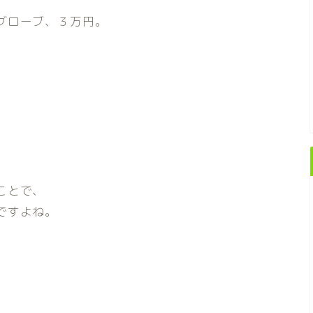
グローブ、３万円。
ことで、
ですよね。
、
。