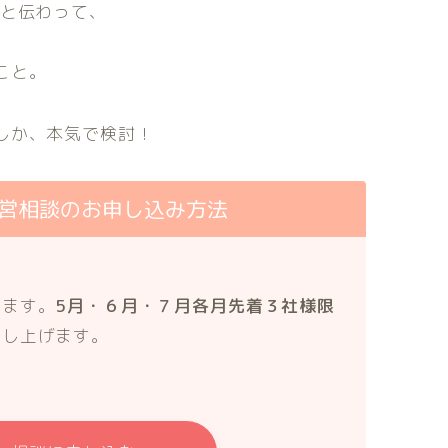
りと伝わって、
こと。
しか、本気で検討！
営相談のお申し込み方法
います。
5月・６月・７月各月先着３社様限
差し上げます。