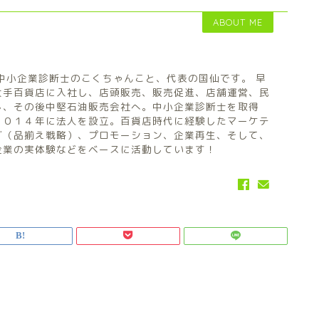
ABOUT ME
中小企業診断士のこくちゃんこと、代表の国仙です。 早
大手百貨店に入社し、店頭販売、販売促進、店舗運営、民
し、その後中堅石油販売会社へ。中小企業診断士を取得
２０１４年に法人を設立。百貨店時代に経験したマーケテ
グ（品揃え戦略）、プロモーション、企業再生、そして、
企業の実体験などをベースに活動しています！