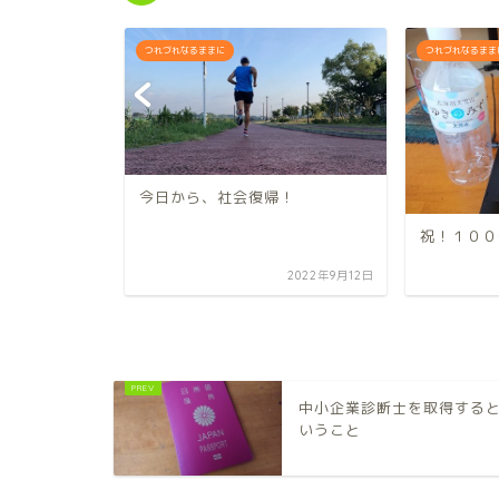
つれづれなるままに
つれづれなるまま
ボディコン
今日から、社会復帰！
祝！１００
2022年9月25日
2022年9月12日
中小企業診断士を取得する
いうこと