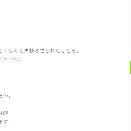
ろ！なんて実験させられたことも。
ですよね。
もの。
は鱧。
ます。
。