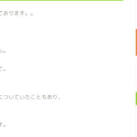
ております。。
ん。
て。
についていたこともあり、
す。