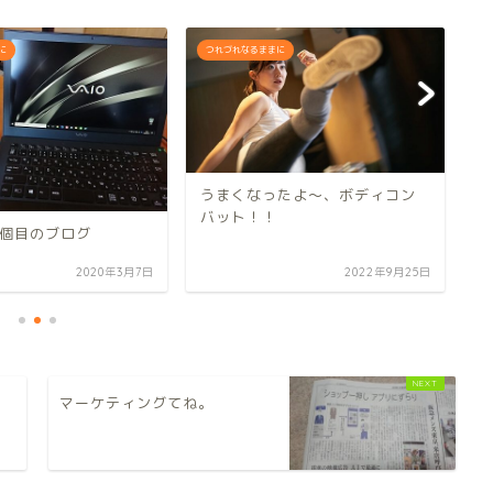
に
つれづれなるままに
つ
うまくなったよ～、ボディコン
今
バット！！
個目のブログ
2020年3月7日
2022年9月25日
と
マーケティングてね。