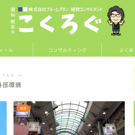
ィール
コンサルティング
よくあ
 TAG ―
外部環境
経営