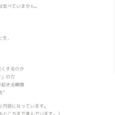
は並べていません。
とを、
。
重くするのか
き」の力
が起きる瞬間
性”
た内容になっています。
るところまで進んでいます。）