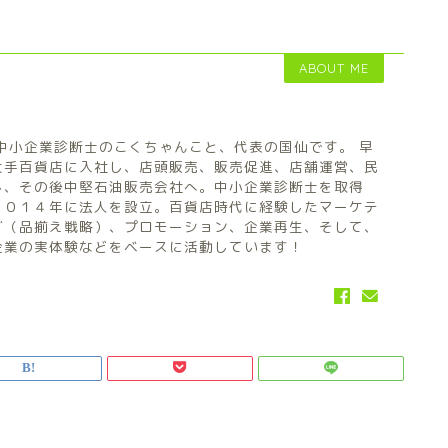
ABOUT ME
中小企業診断士のこくちゃんこと、代表の国仙です。 早
大手百貨店に入社し、店頭販売、販売促進、店舗運営、民
し、その後中堅石油販売会社へ。中小企業診断士を取得
２０１４年に法人を設立。百貨店時代に経験したマーケテ
グ（品揃え戦略）、プロモーション、企業再生、そして、
企業の実体験などをベースに活動しています！