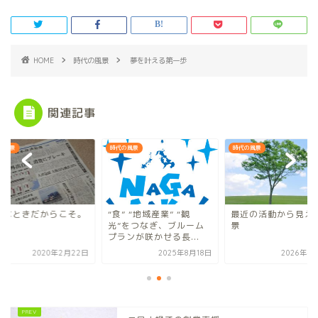
HOME
時代の風景
夢を叶える第一歩
関連記事
の風景
時代の風景
時代の風景
んなときだからこそ。
“食” “地域産業” “観
最近の活動から見え
光”をつなぎ、ブルーム
景
プランが咲かせる長...
2020年2月22日
2025年8月18日
2026年4