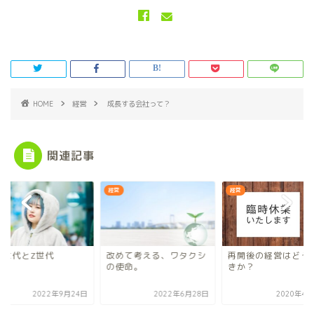
HOME
経営
成長する会社って？
関連記事
経営
経営
和世代とZ世代
改めて考える、ワタクシ
再開後の経営はどう
の使命。
きか？
2022年9月24日
2022年6月28日
2020年4月