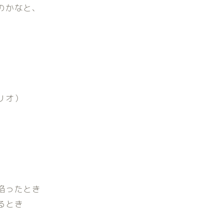
のかなと、
リオ）
陥ったとき
るとき