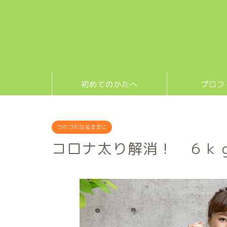
初めてのかたへ
プロフ
つれづれなるままに
コロナ太り解消！ ６ｋ