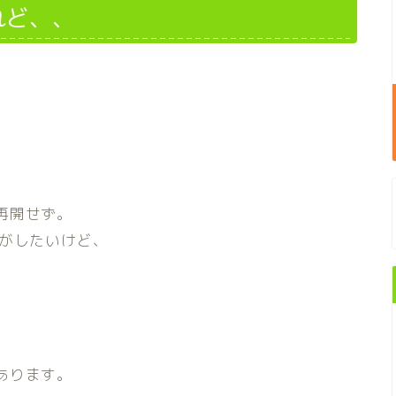
れど、、
再開せず。
動がしたいけど、
あります。