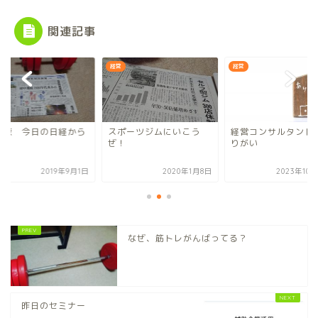
関連記事
経営
経営
刻版 今日の日経から
スポーツジムにいこう
経営コンサルタント
ぜ！
りがい
2019年9月1日
2020年1月8日
2023年10
なぜ、筋トレがんばってる？
昨日のセミナー