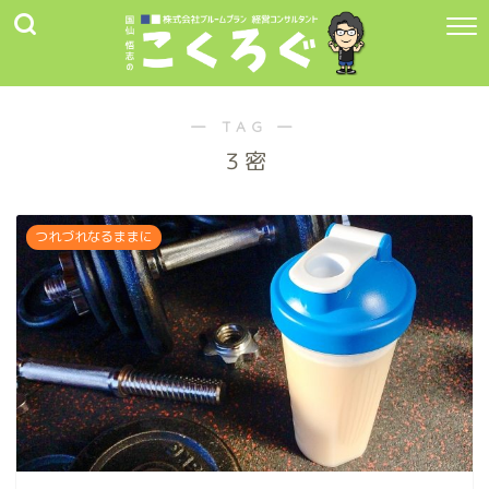
― TAG ―
３密
つれづれなるままに