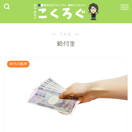
― TAG ―
給付金
時代の風景