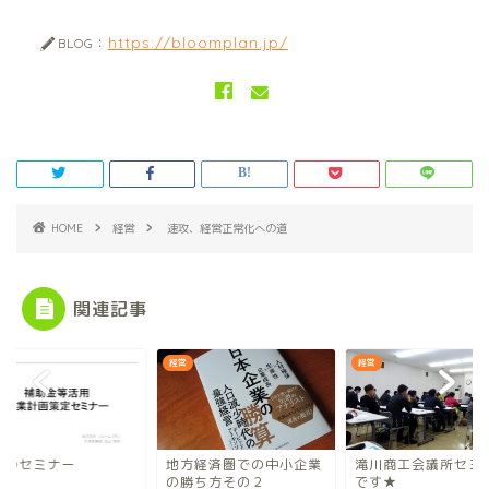
https://bloomplan.jp/
BLOG：
HOME
経営
速攻、経営正常化への道
関連記事
経営
経営
日のセミナー
地方経済圏での中小企業
滝川商工会議所セミ
の勝ち方その２
です★