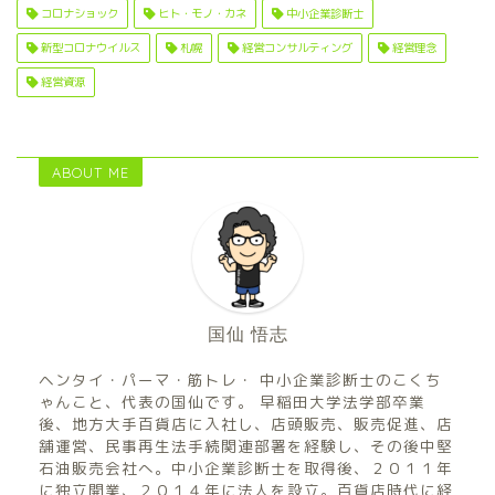
コロナショック
ヒト・モノ・カネ
中小企業診断士
新型コロナウイルス
札幌
経営コンサルティング
経営理念
経営資源
ABOUT ME
国仙 悟志
ヘンタイ・パーマ・筋トレ・ 中小企業診断士のこくち
ゃんこと、代表の国仙です。 早稲田大学法学部卒業
後、地方大手百貨店に入社し、店頭販売、販売促進、店
舗運営、民事再生法手続関連部署を経験し、その後中堅
石油販売会社へ。中小企業診断士を取得後、２０１１年
に独立開業、２０１４年に法人を設立。百貨店時代に経