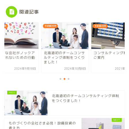
関連記事
受付中
予約受付中
予約受付中
いさな会社がノックア
北海道初のチームコンサ
コンサルティング料
トされないための行動
ルティング体制をつくり
ご案内
選！
ました！
2024年9月18日
2024年10月8日
2021年1
北海道初のチームコンサルティング体制
をつくりました！
ものづくりの会社さま必見！設備投資の
考え方