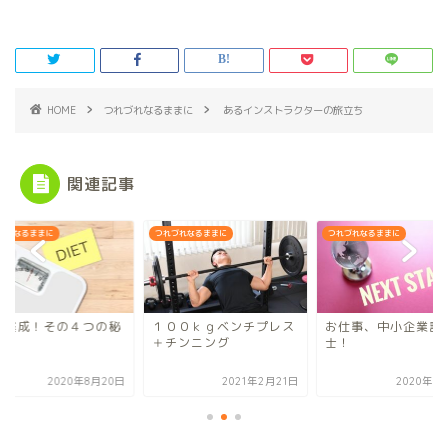
HOME
つれづれなるままに
あるインストラクターの旅立ち
関連記事
づれなるままに
つれづれなるままに
つれづれなるままに
標達成！その４つの秘
１００ｋｇベンチプレス
お仕事、中小企業診
。
＋チンニング
士！
2020年8月20日
2021年2月21日
2020年7