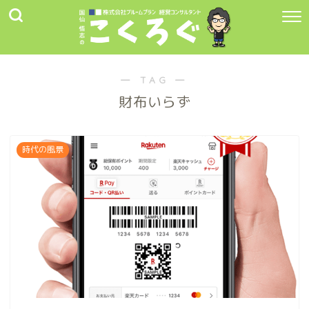
― TAG ―
財布いらず
時代の風景