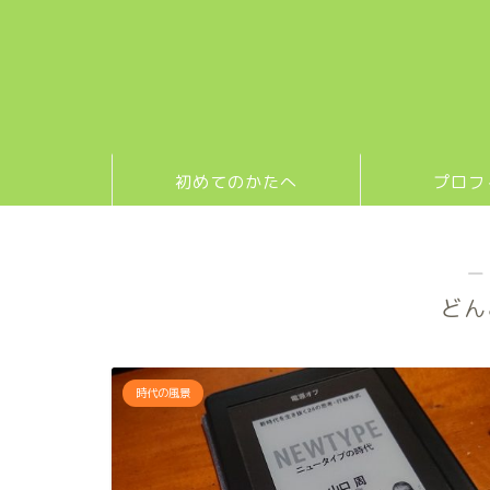
初めてのかたへ
プロフ
―
どん
時代の風景