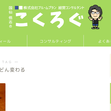
ィール
コンサルティング
よくあ
 TAG ―
どん変わる