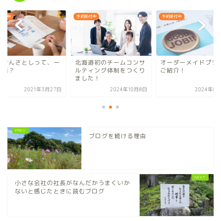
受付中
予約受付中
予約受付中
くせんさとしって、一
北海道初のチームコンサ
オーダーメイドプラ
何者？
ルティング体制をつくり
ご紹介！
ました！
2021年3月27日
2024年10月8日
2024年8
ブログを続ける理由
小さな会社の社長がなんだかうまくいか
ないと感じたときに読むブログ